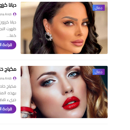
ديانا كرز
جمال
na Aridi
ديانا كرزو
ظهرت النجم
كما…
قراءة ال
مكياج خا
جمال
na Aridi
مكياج خاص
جريء نابض 
قراءة ال