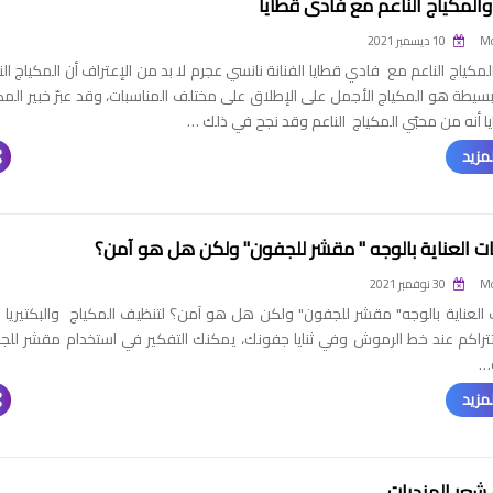
والمكياج الناعم مع فادي قطايا
Mo
10 ديسمبر 2021
لمكياج الناعم مع فادي قطايا الفنانة نانسي عجرم لا بد من الإعتراف أن المكياج الن
بسيطة هو المكياج الأجمل على الإطلاق على مختلف المناسبات، وقد عبرّ خبير المك
 أنه من محبّي المكياج الناعم وقد نجح في ذلك …
مزيد
 العناية بالوجه " مقشر للجفون" ولكن هل هو آمن؟
Mo
30 نوفمبر 2021
العناية بالوجه" مقشر للجفون" ولكن هل هو آمن؟ لتنظيف المكياج والبكتيريا ا
تراكم عند خط الرموش وفي ثنايا جفونك، يمكنك التفكير في استخدام مقشر للج
…
مزيد
 شعر الهنديات