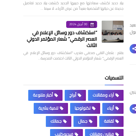
بيلا حديد تكشف سعادتها مع حبيبها الجديد كشفت بيلا حديد تفاصيل
جديدة عن حياتها الشخصية بعيداً من عرض الأزياء، لا سيما …
عيد
30 أبريل 2024
صول
”استكشاف دور وسائل الإعلام في
العصر الرقمي” شعار المؤتمر الدولي
الثالث
بقلم : عثمان التقي صحفي متدرب ”استكشاف دور وسائل الإعلام في
العصر الرقمي” شعار المؤتمر الدولي الثالث احتضنت المدرسة…
التسميات
نين
آراء ومقالات
أبراج
أخبار متنوعة
أزياء
تكنولوجيا
تنمية بشرية
ثقافة
جمال
جمالك
فنانين وفنانات
فيديوكليب