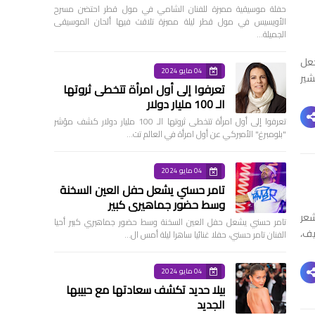
حفلة موسيقية مميزة للفنان الشامي في مول قطر احتضن مسرح
الأويسيس في مول قطر ليلة مميزة تلاقت فيها ألحان الموسيقى
الجميلة…
جعل
04 مايو 2024
شير
تعرفوا إلى أول امرأة تتخطى ثروتها
الـ 100 مليار دولار
تعرفوا إلى أول امرأة تتخطى ثروتها الـ 100 مليار دولار كشف مؤشر
"بلومبرغ" الأميركي عن أول امرأة في العالم تت…
04 مايو 2024
تامر حسني يشعل حفل العين السخنة
وسط حضور جماهيري كبير
شعر
تامر حسني يشعل حفل العين السخنة وسط حضور جماهيري كبير أحيا
ف،
الفنان تامر حسني، حفلا غنائيا ساهرا ليلة أمس ال…
04 مايو 2024
بيلا حديد تكشف سعادتها مع حبيبها
الجديد