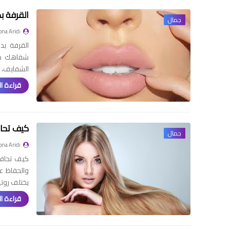
القرفة بد
جمال
na Aridi
القرفة بد
شفاهك مل
الشفايف، 
قراءة ال
كيف تحا
جمال
na Aridi
كيف تحافظ
والحفاظ 
يختلف روتي
قراءة ال