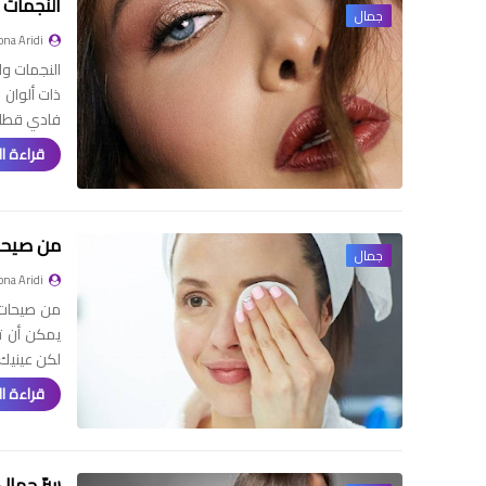
النجمات 
جمال
na Aridi
النجمات وا
ذات ألوان 
فادي قطايا
قراءة ال
من صيحات
جمال
na Aridi
من صيحات 
يمكن أن ت
لكن عينيك
قراءة ال
سرّ جمال