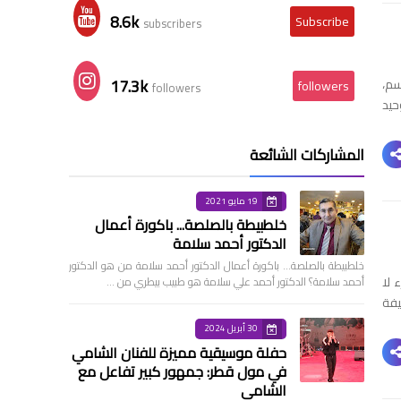
8.6k
Subscribe
subscribers
17.3k
سم،
followers
followers
حيد
المشاركات الشائعة
19 مايو 2021
خلطبيطة بالصلصة... باكورة أعمال
الدكتور أحمد سلامة
خلطبيطة بالصلصة… باكورة أعمال الدكتور أحمد سلامة من هو الدكتور
 لا
أحمد سلامة؟ الدكتور أحمد علي سلامة هو طبيب بيطري من …
يفة
30 أبريل 2024
حفلة موسيقية مميزة للفنان الشامي
في مول قطر: جمهور كبير تفاعل مع
الشامي