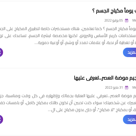
 يوماً مكياج الجسم ؟
Mo
05 يوليو 2022
وماً مكياج الجسم ؟ كما تعلمين، هناك مستحضرات خاصة لتطبيق المكياج على الج
ستخدامات كريم الأساس والبرونزر، لكنها مخصصة لبشرة الجسم، تساعدك على تو
 أو تغطية أثر ندبة، أو علامات تمدد أو وشم، أو أوعية دموية…
مزيد
يم موضة العصر...تعرفي عليها
Mo
31 مايو 2022
م موضة العصر...تعرفي عليها العناية بجمالك وإظهاره في كل وقت ومناسبة، جزء
تعبيرك عن شخصيتك؛ سواء كنت تحبين أن تكون طلتك بمكياج كامل، أو بلمسات خف
ة، أو بمكياج "لا مكياج"، أو حتى بدون مكياج على ال…
مزيد