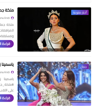
ملكة جمال
أخبار متنوعة
na Aridi
ملكة جمال
ومسابقةم
قراءة ال
ياسمينا زيتو
جمال
na Aridi
على اللقب
قراءة ال