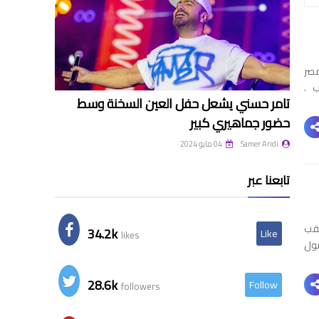
مصر
لقب .
تامر حسني يشعل حفل العين السخنة وسط
حضور جماهيري كبير
Samer Aridi
04 مايو 2024
تابعنا عبر
 بلقب
34.2k
Like
likes
أجل الحصول
28.6k
Follow
followers