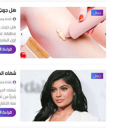
هل جربتِ
جمال
na Aridi
هل جربتِ ي
مطابقة لا
لون البشرة
قراءة ال
شفاه الج
جمال
na Aridi
شفاه الجي
يتجزأ من 
منه للنضار
قراءة ال