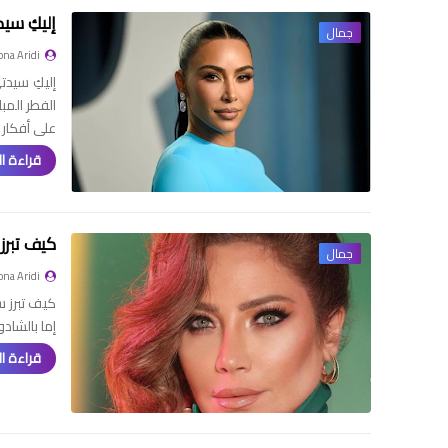
إليكِ سي
جمال
na Aridi
إليكِ سيدت
الفطر المب
على أفكار 
قراءة ال
كيف تبرز
جمال
na Aridi
كيف تبرز س
إما بالشادو
قراءة ال