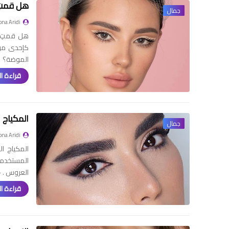
هل قمتِ ب
جمال
na Aridi
هل قمتِ بت
كإحدى موض
الموضة؟
قراءة ال
المكياج ا
جمال
na Aridi
العروس . -
قراءة ال