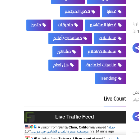
قضايا
قضايا المجتمع
ها،
قضايا المشاهير
متفرقات
متميز
وزن
مسلسلات
مسلسلات/أفلام
مسلسلات/افلام
مشاهير
مناسبات اجتماعية،
هل تعلم
Trending
خاص
Live Count
 من حساب hungvanngo إنه مكياج
Live Traffic Feed
حفلة
viewed "
Santa Clara, California
A visitor from
10 hrs 14 mins ago
موسيقية مميزة للفنان الشامي في مول…
"
خاص نجوم
viewed "
Zgharta, Liban-nord
A visitor from