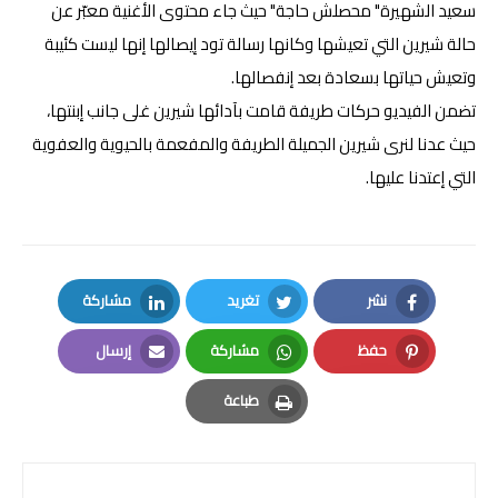
سعيد الشهيرة" محصلش حاجة" حيث جاء محتوى الأغنية معبّر عن
حالة شيرين التي تعيشها وكانها رسالة تود إيصالها إنها ليست كئيبة
وتعيش حياتها بسعادة بعد إنفصالها.
تضمن الفيديو حركات طريفة قامت بآدائها شيرين غلى جانب إبنتها،
حيث عدنا لنرى شيرين الجميلة الطريفة والمفعمة بالحيوية والعفوية
التي إعتدنا عليها.
نشر
تغريد
مشاركة
LinkedIn
Twitter
Facebook
حفظ
مشاركة
إرسال
Email
Whatsapp
Pinterest
طباعة
Print