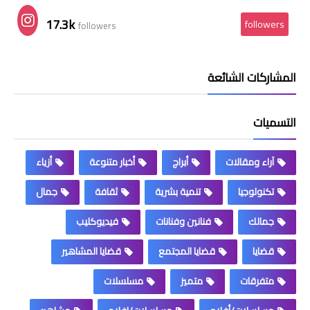
17.3k
followers
followers
المشاركات الشائعة
التسميات
آراء ومقالات
أبراج
أخبار متنوعة
أزياء
تكنولوجيا
تنمية بشرية
ثقافة
جمال
جمالك
فنانين وفنانات
فيديوكليب
قضايا
قضايا المجتمع
قضايا المشاهير
متفرقات
متميز
مسلسلات