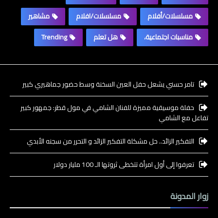
مسلسلات/أفلام
مسلسلات/افلام
مشاهير
مناسبات اجتماعية،
هل تعلم
Trending
تامر حسني يشعل حفل العين السخنة وسط حضور جماهيري كبير
حفلة موسيقية مميزة للفنان الشامي في مول قطر: جمهور كبير
تفاعل مع الشامي
التفكير الزائد.. حل مشكلة التفكير الزائد و التحرر من سجنه الأبدي
تعرفوا إلى أول امرأة تتخطى ثروتها الـ 100 مليار دولار
زوار المدونة