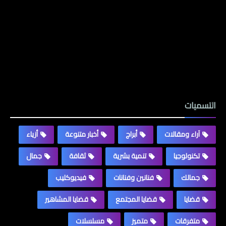
المتابعون
التسميات
آراء ومقالات
أبراج
أخبار متنوعة
أزياء
تكنولوجيا
تنمية بشرية
ثقافة
جمال
جمالك
فنانين وفنانات
فيديوكليب
قضايا
قضايا المجتمع
قضايا المشاهير
متفرقات
متميز
مسلسلات