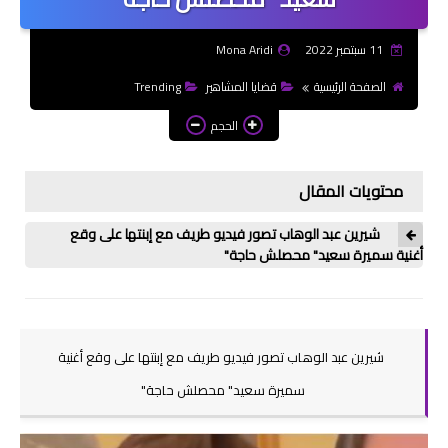
مسلسلات/افلام
11 سبتمبر 2022
Mona Aridi
فيديو كليب
الصفحة الرئيسية
قضايا المشاهير
Trending
الحجم
متميز
جمالكِ
محتويات المقال
ثقافة
شيرين عبد الوهاب تصور فيديو طريف مع إبنتها على وقع
أخبار متنوعة
أغنية سميرة سعيد" محصلش حاجة"
قضايا المجتمع
هل تعلم؟
شيرين عبد الوهاب تصور فيديو طريف مع إبنتها على وقع أغنية
مناسبات إجتماعية
سميرة سعيد" محصلش حاجة"
آراء ومقالات